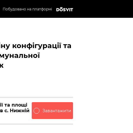
Побудовано на платформі
ну конфігурації та
омунальної
ж
ї та площі
в с. Нижній
Завантажити