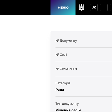
UK
МЕНЮ
№ Документу
№ Сесії
№ Скликання
Категорія
Рада
Тип документу
Рішення сесій