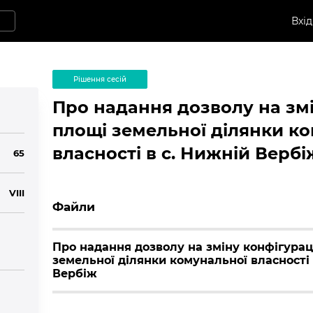
Вхід
Рішення сесій
Про надання дозволу на змі
площі земельної ділянки к
власності в с. Нижній Вербі
65
VIII
Файли
Про надання дозволу на зміну конфігураці
земельної ділянки комунальної власності 
Вербіж