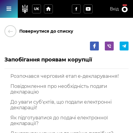
home
Вхід
UK
keyboard_backspace
Повернутися до списку
Запобігання проявам корупції
Розпочався черговий етап е-декларування!
Повідомлення про необхідність подати
декларацію
До уваги суб'єктів, що подали електронні
декларації!
Як підготуватися до подачі електронної
декларації?