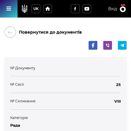
home
Вхід
UK
keyboard_backspace
Повернутися до документів
№ Документу
№ Сесії
25
№ Скликання
VIII
Категорія
Рада