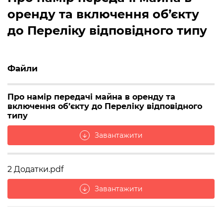
оренду та включення об’єкту
до Переліку відповідного типу
Файли
Про намір передачі майна в оренду та
включення об’єкту до Переліку відповідного
типу
Завантажити
arrow_downward
2 Додатки.pdf
Завантажити
arrow_downward