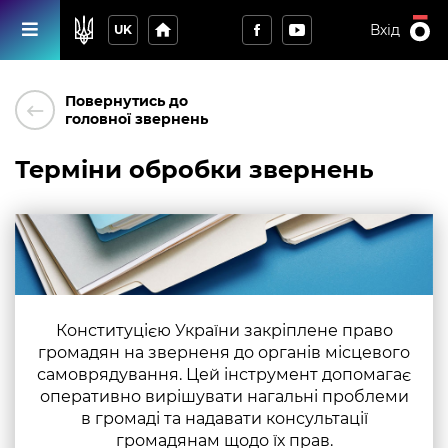
home
Вхід
UK
Повернутись до
keyboard_backspace
головної звернень
Терміни обробки звернень
Конституцією України закріплене право
громадян на зверненя до органів місцевого
самоврядування. Цей інструмент допомагає
оперативно вирішувати нагальні проблеми
в громаді та надавати консультації
громадянам щодо їх прав.